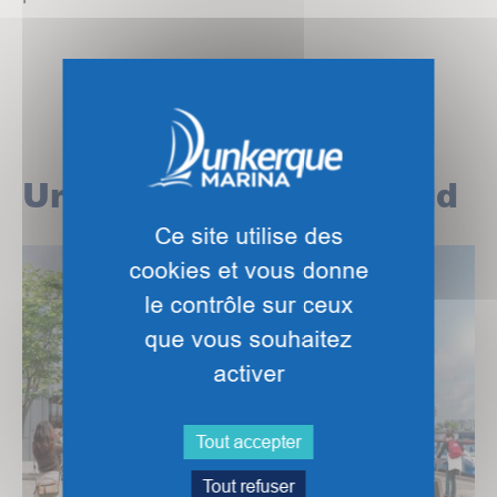
Un quai animé plein sud
Ce site utilise des
Show larger version
cookies et vous donne
le contrôle sur ceux
que vous souhaitez
activer
Tout accepter
Tout refuser