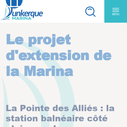
Aller au contenu principal
Panneau de gestion des cookies
Vous êtes ici:
Le projet
d'extension de
la Marina
La Pointe des Alliés : la
station balnéaire côté