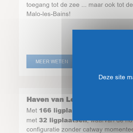
toegang tot de zee ... maar ook tot d
Malo-les-Bains!
MEER WETEN
Deze site ma
Haven van Le Bassin de la Ma
166 ligplaatsen
Quai R
Met
en de
32 ligplaatsen
met
, waarvan de hu
configuratie zonder catway momente