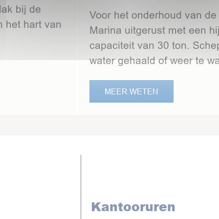
ak bij de
Voor het onderhoud van de
 het hart van
Marina uitgerust met een h
capaciteit van 30 ton. Sche
water gehaald of weer te wat
MEER WETEN
Kantooruren