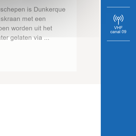
 schepen is Dunkerque
ijskraan met een
pen worden uit het
er gelaten via ...