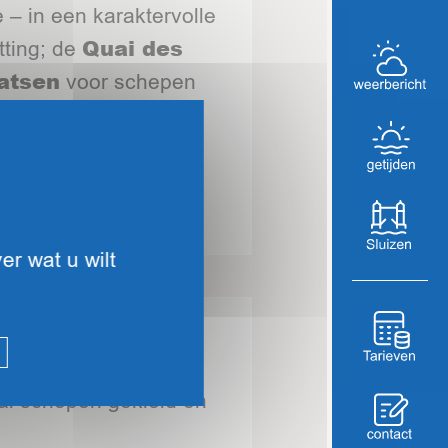
 – in een karaktervolle
Quai des
tting; de
aatsen
voor schepen
er wat u wilt
Le Grand Large
 Grand Large beslaat
tal schepen gekield en