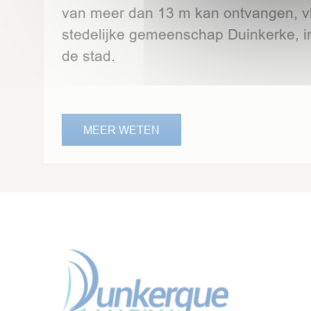
van meer dan 13 m kan ontvangen, vl
stedelijke gemeenschap Duinkerke, in
de stad.
MEER WETEN