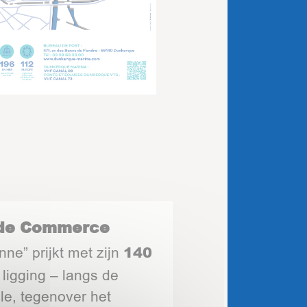
 de Commerce
140
ne” prijkt met zijn
ligging – langs de
lle, tegenover het