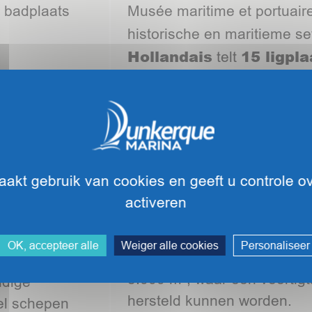
e badplaats
Musée maritime et portuaire
historische en maritieme se
Hollandais
15 ligpl
telt
van meer dan 13 m!
MEER WETEN
akt gebruik van cookies en geeft u controle ov
activeren
rine
Technische zone van 
OK, accepteer alle
Weiger alle cookies
Personaliseer
onarc’h
De technische zone van Le
,
5.000 m², waar een veertig
idige
hersteld kunnen worden.
el schepen