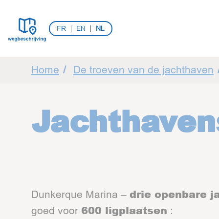
Spring naar hoofd-inhoud
Cookies beheer paneel
FR
EN
NL
U ben hier:
Home
De troeven van de jachthaven
Jachthaven
drie openbare j
Dunkerque Marina –
600 ligplaatsen
goed voor
: